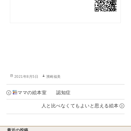
投
作
2021年8月5日
濱崎福美
稿
成
日:
者
ママの絵本室 認知症
人と比べなくてもよいと思える絵本
最近の投稿