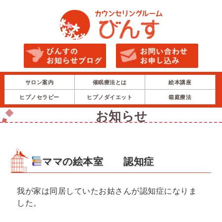
サロン案内
催眠療法とは
絵本講座
ヒプノセラピー
ヒプノダイエット
箱庭療法
お知らせ
ママの絵本室 認知症
我が家は同居していたお姑さんが認知症になりま
した。