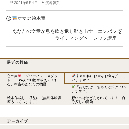
投
作
2021年8月4日
濱崎福美
稿
成
日:
者
ママの絵本室
あなたの文章が息を吹き返し動き出す エンパシ
ーライティングベーシック講座
最近の投稿
心の声
ジグソーパズルメゾッ
未来の私にお金をお金を払って
ト 36枚の動物が教えてくれ
いますか？
る、本当のあなたの物語
「あなたは、ちゃんと泣けてい
ますか？」
絵本作成し、収益に（無料体験講
想い出は改ざんされている！ 自
座やっています。）
分探しの冒険
アーカイブ