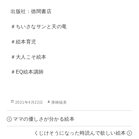
出版社：徳間書店
＃ちいさなサンと天の竜
＃絵本育児
＃大人こそ絵本
＃EQ絵本講師
投
作
2021年4月22日
濱崎福美
稿
成
日:
者
ママの優しさが分かる絵本
くじけそうになった時読んで欲しい絵本