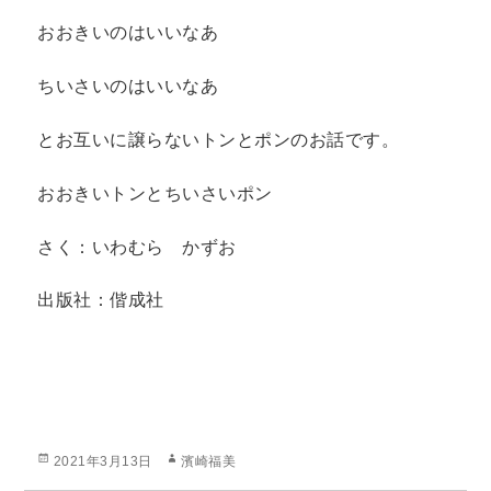
おおきいのはいいなあ
ちいさいのはいいなあ
とお互いに譲らないトンとポンのお話です。
おおきいトンとちいさいポン
さく：いわむら かずお
出版社：偕成社
投
作
2021年3月13日
濱崎福美
稿
成