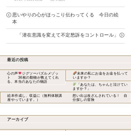
稿
成
日:
者
思いやりの心がほっこり伝わってくる 今日の絵
本
「潜在意識を変えて不定愁訴をコントロール」
最近の投稿
心の声
ジグソーパズルメゾッ
未来の私にお金をお金を払って
ト 36枚の動物が教えてくれ
いますか？
る、本当のあなたの物語
「あなたは、ちゃんと泣けてい
ますか？」
絵本作成し、収益に（無料体験講
想い出は改ざんされている！ 自
座やっています。）
分探しの冒険
アーカイブ