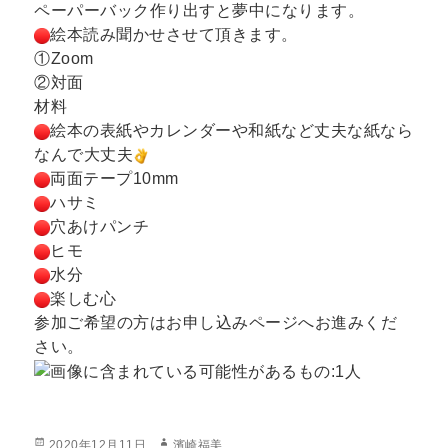
ペーパーバック作り出すと夢中になります。
絵本読み聞かせさせて頂きます。
①Zoom
②対面
材料
絵本の表紙やカレンダーや和紙など丈夫な紙なら
なんで大丈夫
両面テープ10mm
ハサミ
穴あけパンチ
ヒモ
水分
楽しむ心
参加ご希望の方はお申し込みページへお進みくだ
さい。
投
作
2020年12月11日
濱崎福美