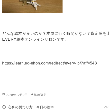
どんな絵本が良いのか？本屋に行く時間がない？肯定感を
EVERY絵本オンラインサロンです。
https://learn.eq-ehon.com/redirect/every-lp/?aff=543
投
作
2020年12月9日
濱崎福美
稿
成
日:
者
心身の労わり方 今日の絵本
ペ