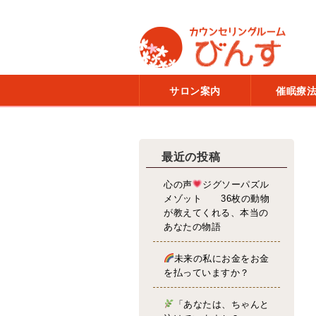
サロン案内
催眠療
最近の投稿
心の声
ジグソーパズル
メゾット 36枚の動物
が教えてくれる、本当の
あなたの物語
未来の私にお金をお金
を払っていますか？
「あなたは、ちゃんと