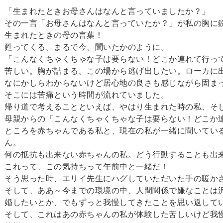
「生まれたときお母さんはなんと言っていましたか？」
その一言「お母さんはなんと言っていたか？」が私の胸に
生まれたときの母の言葉！
甦ってくる。まるで今、聞いたかのように。
「こんなくちゃくちゃな子は要らない！どこか連れて行っ
苦しい。胸が詰まる。この場から逃げ出したい。ローカに
なにかしらわからないけど居心地の良さも感じながら固ま
そこには苦痛という時間が流れていました。
帰り道で考えることといえば、やはり生まれた時の私、そ
母親からの「こんなくちゃくちゃな子は要らない！どこか
ところを赤ちゃんである私と、現在の私が一緒に聞いてい
ん。
何の抵抗も出来ない赤ちゃんの私。どう行動することも出
これって、この気持ちって午前中と一緒だ！
そう思った時、エリイ先生にハグしていただいた手の暖か
そして、ああ～今までの環境の中、人間関係で嫌なことは
婚したいとか、でもずっと我慢してきたことを思い返して
そして、これはあの赤ちゃんの私が体験した苦しいけど我