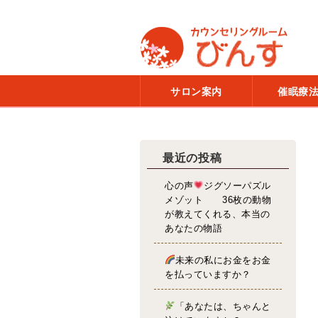
サロン案内
催眠療
最近の投稿
心の声
ジグソーパズル
メゾット 36枚の動物
が教えてくれる、本当の
あなたの物語
未来の私にお金をお金
を払っていますか？
「あなたは、ちゃんと