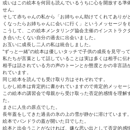
或いはこの絵本を何回も読んでいるうちに心を開放する準
せん。
そして赤ちゃんの私から「お姉ちゃん助けてくれてありが
くなったらお姉ちゃんに会いに行く」というメッセージを
こうして、この絵本メンタリング協会主催のインストラク
き合いたくない自分の過去に出会いました。
お互いに成長し二人の私は統合しました。
“ずっと一緒”の絵本は優しいタッチで子供の成長を見守っ
私たちが言葉として話していることは実は多くは相手に伝
相手は話されている方の声のトーンとか態度とかの非言語
れています。
同じ絵本を読んでも受け取り方はそれぞれです。
しかし絵本は肯定的に書かれていますので肯定的メッセー
この絵本の講習会で母親から受け取った否定的感情を理解
た。
まさに人生の原点でした。
長年蓋をしてきた過去の氷の上の雪が静かに溶けています
絵本でパンドラの蓋が開いた日
でした。
絵本と出会うことがなければ、嫌な思い出として否定的感