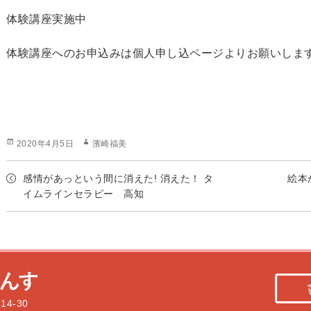
体験講座実施中
体験講座へのお申込みは個人申し込ページよりお願いしま
投
作
2020年4月5日
濱崎福美
稿
成
日:
者
感情があっという間に消えた! 消えた！ タ
絵本
イムラインセラピー 高知
4-30