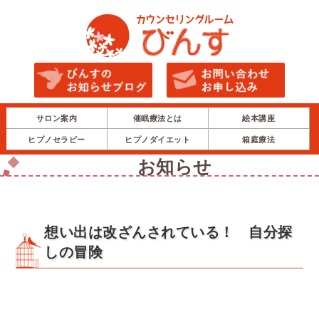
サロン案内
催眠療法とは
絵本講座
ヒプノセラピー
ヒプノダイエット
箱庭療法
お知らせ
想い出は改ざんされている！ 自分探
しの冒険