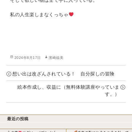
そして欲しい物は全て手に入っている。
私の人生楽しまなくっちゃ
投
作
2024年8月17日
濱崎福美
稿
成
日:
者
想い出は改ざんされている！ 自分探しの冒険
絵本作成し、収益に（無料体験講座やっていま
す。）
最近の投稿