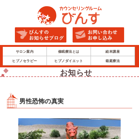
サロン案内
催眠療法とは
絵本講座
ヒプノセラピー
ヒプノダイエット
箱庭療法
お知らせ
男性恐怖の真実