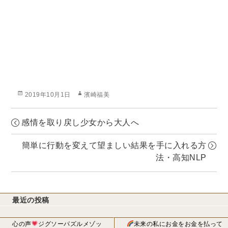
投
作
2019年10月1日
濱崎福美
稿
成
日:
者
感情を取り戻し少女から大人へ
簡単に行動を変えて望ましい結果を手に入れる方
法・高知NLP
最近の投稿
心の声
ジグソーパズルメゾッ
未来の私にお金をお金を払って