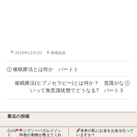
投
作
2018年12月5日
濱崎福美
稿
成
日:
者
催眠療法とは何か パート１
催眠療法(ヒプノセラピー)とは何か？ 意識がな
いって無意識状態でどうなる? パート３
最近の投稿
心の声
ジグソーパズルメゾッ
未来の私にお金をお金を払って
ト 36枚の動物が教えてくれ
いますか？