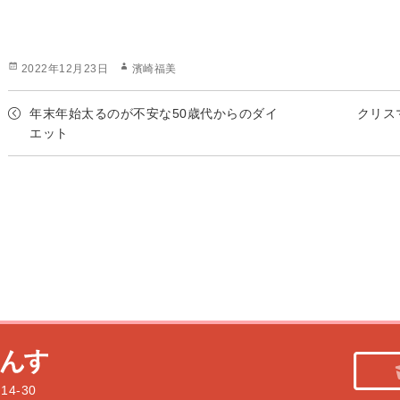
投
作
2022年12月23日
濱崎福美
稿
成
日:
者
年末年始太るのが不安な50歳代からのダイ
クリス
エット
4-30