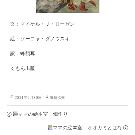
文：マイケル・Ｊ・ローゼン
絵：ソーニャ・ダノウスキ
訳：蜂飼耳
くもん出版
投
作
2021年6月30日
濱崎福美
稿
成
日:
者
ママの絵本室 畑作り
ママの絵本室 オオカミとはな