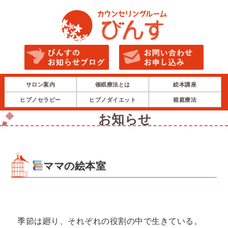
サロン案内
催眠療法とは
絵本講座
ヒプノセラピー
ヒプノダイエット
箱庭療法
お知らせ
ママの絵本室
季節は廻り、それぞれの役割の中で生きている。