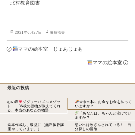
北村教育図書
投
作
2021年6月27日
濱崎福美
稿
成
日:
者
ママの絵本室 じょあじょあ
ママの絵本室
最近の投稿
心の声
ジグソーパズルメゾッ
未来の私にお金をお金を払って
ト 36枚の動物が教えてくれ
いますか？
る、本当のあなたの物語
「あなたは、ちゃんと泣けてい
ますか？」
絵本作成し、収益に（無料体験講
想い出は改ざんされている！ 自
座やっています。）
分探しの冒険