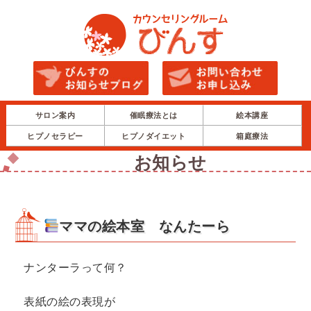
サロン案内
催眠療法とは
絵本講座
ヒプノセラピー
ヒプノダイエット
箱庭療法
お知らせ
ママの絵本室 なんたーら
ナンターラって何？
表紙の絵の表現が