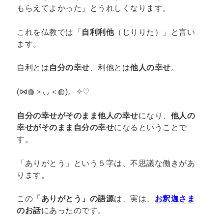
もらえてよかった」とうれしくなります。
これを仏教では「
自利利他
（じりりた）」と言い
ます。
自利
とは
自分の幸せ
、
利他
とは
他人の幸せ
。
(⋈◍＞◡＜◍)。✧♡
自分の幸せがそのまま他人の幸せ
になり、
他人の
幸せがそのまま自分の幸せ
になるということで
す。
「ありがとう」という５字は、不思議な働きがあ
ります。
この
「ありがとう」の語源
は、実は、
お釈迦さま
のお話
にあったのです。