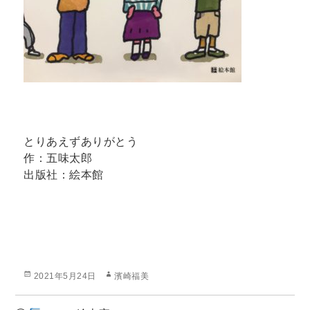
とりあえずありがとう
作：五味太郎
出版社：絵本館
投
作
2021年5月24日
濱崎福美
稿
成
日:
者