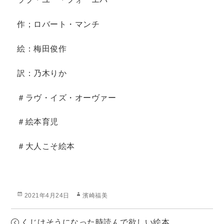
作；ロバート・マンチ
絵：梅田俊作
訳：乃木りか
＃ラヴ・イズ・オーヴァー
＃絵本育児
＃大人こそ絵本
投
作
2021年4月24日
濱崎福美
稿
成
日:
者
くじけそうになった時読んで欲しい絵本