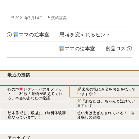
投
作
2021年7月14日
濱崎福美
稿
成
日:
者
ママの絵本室 思考を変えれるヒント
ママの絵本室 食品ロス
最近の投稿
心の声
ジグソーパズルメゾッ
未来の私にお金をお金を払って
ト 36枚の動物が教えてくれ
いますか？
る、本当のあなたの物語
「あなたは、ちゃんと泣けてい
ますか？」
絵本作成し、収益に（無料体験講
想い出は改ざんされている！ 自
座やっています。）
分探しの冒険
アーカイブ